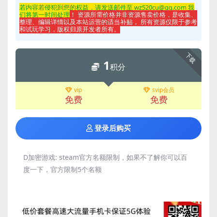
若内容若侵
犯到您的权益，请发送邮件至 wz520cu@qq.com 我
们将第一时间处理
！ 资源所需价格并非资源售卖价格，是收集、
整理、编辑详情以及本站运营的适当补贴， 所有资源仅限于参考
和试玩学习，版权归原开发者所有。
下载
1
积分
vip
svip会员
免费
免费
登录后购买
D加密游戏:
steam官方名额限制，如果不了解你可以百
度一下，官方限制5个名额