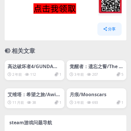
分享
相关文章
管理发布
HOT
管理发布
HOT
网盘下载游戏
网盘下载游戏
高达破坏者4/GUNDAM
觉醒者：遗忘之誓/The A
BREAKER 4
wakener: Forgotten O
2 年前
112
1
3 年前
207
5
ath
管理发布
HOT
管理发布
HOT
网盘下载游戏
网盘下载游戏
艾维塔：希望之旅/Awit
月痕/Moonscars
a: Journey of Hope
11 月前
38
1
3 年前
693
1
steam游戏问题导航