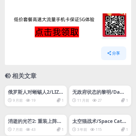
分享
相关文章
管理发布
HOT
管理发布
HOT
网盘下载游戏
网盘下载游戏
俄罗斯人对蜥蜴人2/LIZA
无政府状态的黎明/Dawn
RDS MUST DIE 2
of Anarchy
9 月前
19
1
11 月前
27
1
管理发布
HOT
管理发布
HOT
网盘下载游戏
网盘下载游戏
消逝的光芒2: 重装上阵
太空猫战术/Space Cats T
版/Dying Light 2 Stay H
actics
7 月前
43
1
3 年前
115
1
uman: Reloaded Editio