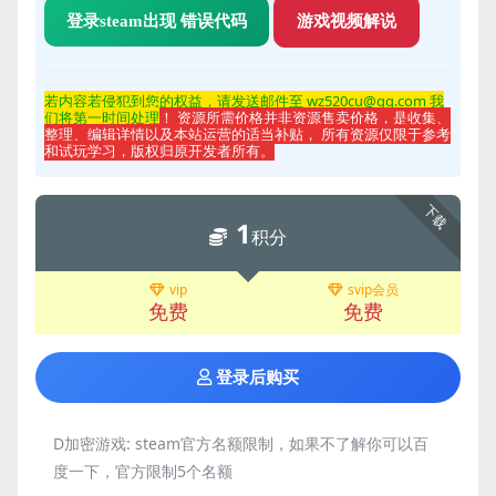
登录steam出现 错误代码
游戏视频解说
若内容若侵
犯到您的权益，请发送邮件至 wz520cu@qq.com 我
们将第一时间处理
！ 资源所需价格并非资源售卖价格，是收集、
整理、编辑详情以及本站运营的适当补贴， 所有资源仅限于参考
和试玩学习，版权归原开发者所有。
下载
1
积分
vip
svip会员
免费
免费
登录后购买
D加密游戏:
steam官方名额限制，如果不了解你可以百
度一下，官方限制5个名额