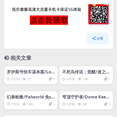
分享
相关文章
管理发布
HOT
管理发布
HOT
网盘下载游戏
网盘下载游戏
罗伊斯号快车谋杀案/Loc
不死鸟传说：觉醒/迷之冒
o Motive
险：重制版/Phoenotopi
9 月前
23
1
4 年前
1.4K
1
a: Awakening
管理发布
HOT
管理发布
HOT
网盘下载游戏
网盘下载游戏
幻兽帕鲁/Palworld 免st
穹顶守护者/Dome Keep
eam版本
er
3 年前
1.6K
1
3 年前
347
1