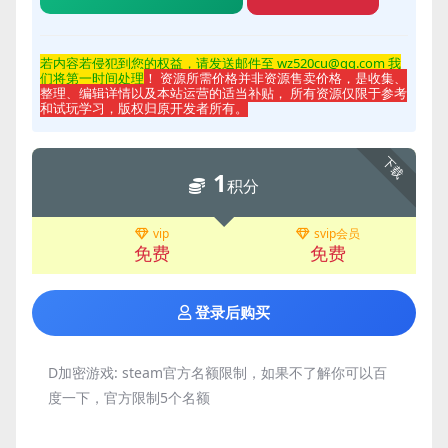
若内容若侵
犯到您的权益，请发送邮件至 wz520cu@qq.com 我
们将第一时间处理
！ 资源所需价格并非资源售卖价格，是收集、
整理、编辑详情以及本站运营的适当补贴， 所有资源仅限于参考
和试玩学习，版权归原开发者所有。
下载
1
积分
vip
svip会员
免费
免费
登录后购买
D加密游戏:
steam官方名额限制，如果不了解你可以百
度一下，官方限制5个名额