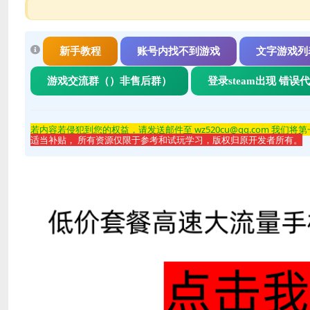
新手教程
账号内找不到游戏
文字游戏列
游戏交流群（）非售后群）
登录steam出现 错误
若内容若侵
犯到您的权益，请发送邮件至 wz520cu@qq.com 我们将
适当补贴， 所有资源仅限于参考和试玩学习，版权归原开发者所有。