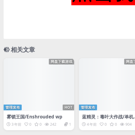
相关文章
网盘下载游戏
网盘
管理发布
HOT
管理发布
雾锁王国/Enshrouded wp
蓝精灵：毒叶大作战/单机
多人
3 年前
0
0
242
1
4 年前
0
0
904