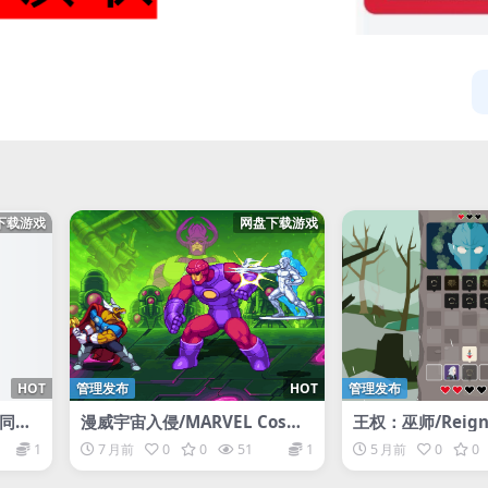
下载游戏
网盘下载游戏
HOT
管理发布
HOT
管理发布
.同屏
漫威宇宙入侵/MARVEL Cosmi
王权：巫师/Reigns:
c Invasion
her
1
7 月前
0
0
51
1
5 月前
0
0