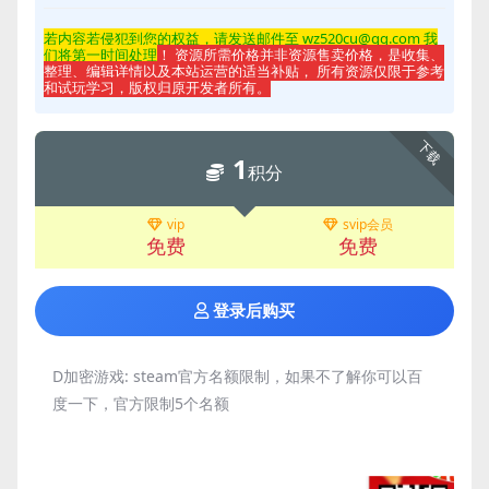
若内容若侵
犯到您的权益，请发送邮件至 wz520cu@qq.com 我
们将第一时间处理
！ 资源所需价格并非资源售卖价格，是收集、
整理、编辑详情以及本站运营的适当补贴， 所有资源仅限于参考
和试玩学习，版权归原开发者所有。
下载
1
积分
vip
svip会员
免费
免费
登录后购买
D加密游戏:
steam官方名额限制，如果不了解你可以百
度一下，官方限制5个名额