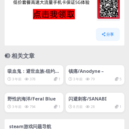
分享
相关文章
管理发布
HOT
管理发布
HOT
网盘下载游戏
网盘下载游戏
吸血鬼：避世血族-纽约帮
镇痛/Anodyne –
会/Vampire: The Masq
3 年前
378
1
3 年前
79
5
uerade – Coteries of Ne
管理发布
w York
HOT
管理发布
HOT
网盘下载游戏
网盘下载游戏
野性的海洋/Feral Blue
闪避刺客/SANABI
3 年前
794
1
8 月前
28
1
steam游戏问题导航