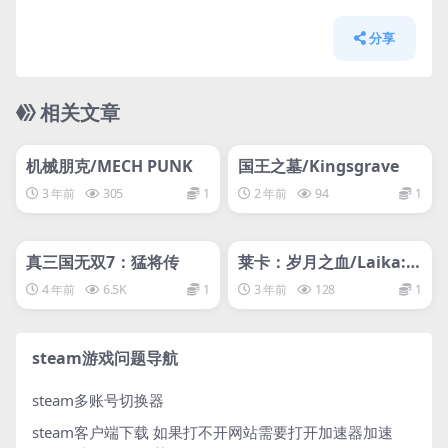
分享
相关文章
管理发布
HOT
管理发布
HOT
网盘下载游戏
网盘下载游戏
机械朋克/MECH PUNK
国王之墓/Kingsgrave
3 年前
305
1
2 年前
94
1
管理发布
HOT
管理发布
HOT
网盘下载游戏
网盘下载游戏
真三国无双7：猛将传
莱卡：岁月之血/Laika: A
ged Through Blood
4 年前
6.5K
1
3 年前
128
1
steam游戏问题导航
steam多账号切换器
steam客户端下载
如果打不开网站需要打开加速器加速