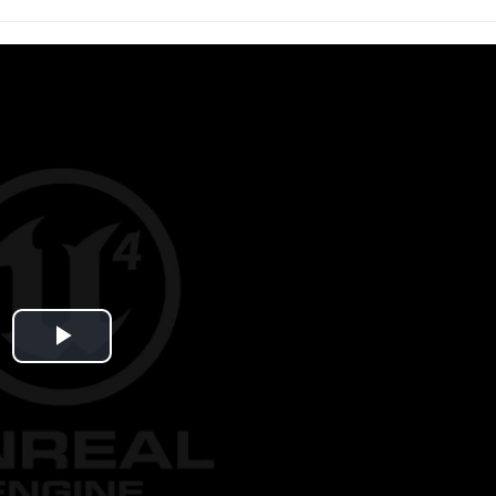
Play
Video