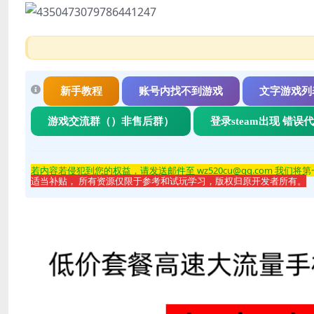
新手教程
账号内找不到游戏
文字游戏列
游戏交流群（）非售后群）
登录steam出现 错误
若内容若侵
犯到您的权益，请发送邮件至 wz520cu@qq.com 我们将
适当补贴， 所有资源仅限于参考和试玩学习，版权归原开发者所有。