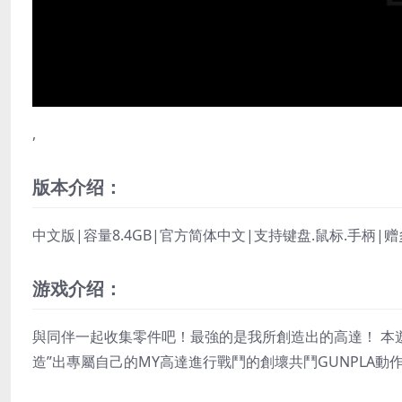
,
版本介绍：
中文版|容量8.4GB|官方简体中文|支持键盘.鼠标.手柄
游戏介绍：
與同伴一起收集零件吧！最強的是我所創造出的高達！ 本遊
造”出專屬自己的MY高達進行戰鬥的創壞共鬥GUNPLA動