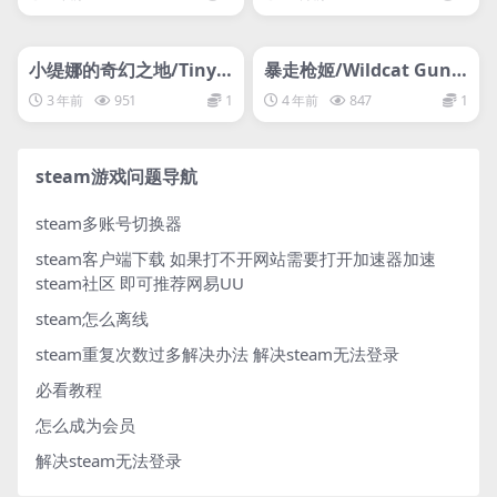
管理发布
HOT
管理发布
HOT
网盘下载游戏
网盘下载游戏
小缇娜的奇幻之地/Tiny T
暴走枪姬/Wildcat Gun
ina’s Wonderlands
Machine
3 年前
951
1
4 年前
847
1
steam游戏问题导航
steam多账号切换器
steam客户端下载
如果打不开网站需要打开加速器加速
steam社区 即可推荐网易UU
steam怎么离线
steam重复次数过多解决办法
解决steam无法登录
必看教程
怎么成为会员
解决steam无法登录