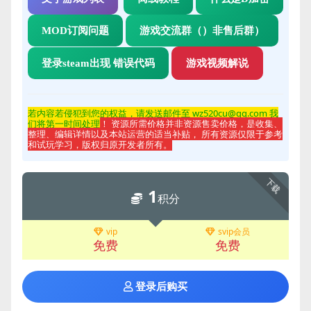
MOD订阅问题
游戏交流群（）非售后群）
登录steam出现 错误代码
游戏视频解说
若内容若侵
犯到您的权益，请发送邮件至 wz520cu@qq.com 我
们将第一时间处理
！ 资源所需价格并非资源售卖价格，是收集、
整理、编辑详情以及本站运营的适当补贴， 所有资源仅限于参考
和试玩学习，版权归原开发者所有。
下载
1
积分
vip
svip会员
免费
免费
登录后购买