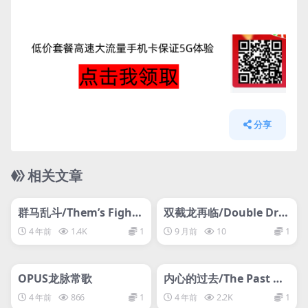
分享
相关文章
管理发布
HOT
管理发布
HOT
网盘下载游戏
网盘下载游戏
群马乱斗/Them’s Fighti
双截龙再临/Double Dra
n’ Herds
gon Revive
4 年前
1.4K
1
9 月前
10
1
管理发布
HOT
管理发布
HOT
网盘下载游戏
网盘下载游戏
OPUS龙脉常歌
内心的过去/The Past Wi
thin
4 年前
866
1
4 年前
2.2K
1