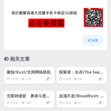
分享
相关文章
管理发布
HOT
管理发布
HOT
支持网络联机
网盘下载游戏
腐蚀/Rust/支持网络联机
探索者：生存/The Seeke
rs: Survival
3 年前
1.3K
1
3 年前
641
1
管理发布
HOT
管理发布
HOT
网盘下载游戏
网盘下载游戏
无限神速斩 勇者斗恶龙
血涌不息/BloodRush: U
达伊的大冒险/Infinity St
ndying Wish
2 年前
228
1
6 月前
21
1
rash: DRAGON QUEST