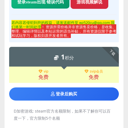
登录steam出现 错误代码
游戏视频解说
若内容若侵
犯到您的权益，请发送邮件至 wz520cu@qq.com 我
们将第一时间处理
！ 资源所需价格并非资源售卖价格，是收集、
整理、编辑详情以及本站运营的适当补贴， 所有资源仅限于参考
和试玩学习，版权归原开发者所有。
下载
1
积分
vip
svip会员
免费
免费
登录后购买
D加密游戏:
steam官方名额限制，如果不了解你可以百
度一下，官方限制5个名额