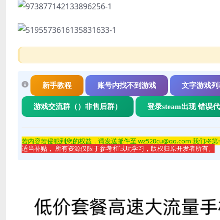
新手教程
账号内找不到游戏
文字游戏列
游戏交流群（）非售后群）
登录steam出现 错误
若内容若侵
犯到您的权益，请发送邮件至 wz520cu@qq.com 我们将
适当补贴， 所有资源仅限于参考和试玩学习，版权归原开发者所有。