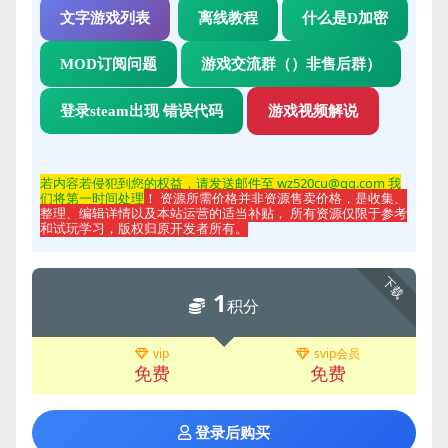
文字游戏列表
离线教程
什么是D加密
MOD订阅问题
游戏交流群（）非售后群）
登录steam出现 错误代码
游戏视频解说
若内容若侵
犯到您的权益，请发送邮件至 wz520cu@qq.com 我
们将第一时间处理
！ 资源所需价格并非资源售卖价格，是收集、
整理、编辑详情以及本站运营的适当补贴， 所有资源仅限于参考
和试玩学习，版权归原开发者所有。
下载
1
积分
vip
svip会员
免费
免费
登录后购买