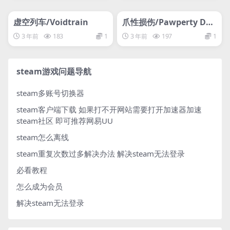
管理发布
HOT
管理发布
HOT
网盘下载游戏
网盘下载游戏
虚空列车/Voidtrain
爪性损伤/Pawperty Da
mage
3 年前
183
1
3 年前
197
1
steam游戏问题导航
steam多账号切换器
steam客户端下载
如果打不开网站需要打开加速器加速
steam社区 即可推荐网易UU
steam怎么离线
steam重复次数过多解决办法
解决steam无法登录
必看教程
怎么成为会员
解决steam无法登录