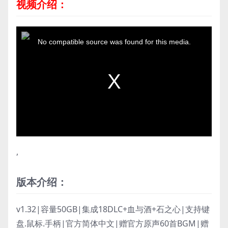
视频介绍：
T
h
No compatible source was found for this media.
i
s
i
s
a
m
o
d
a
l
w
,
i
n
d
o
版本介绍：
w
.
v1.32|容量50GB|集成18DLC+血与酒+石之心|支持键
盘.鼠标.手柄|官方简体中文|赠官方原声60首BGM|赠