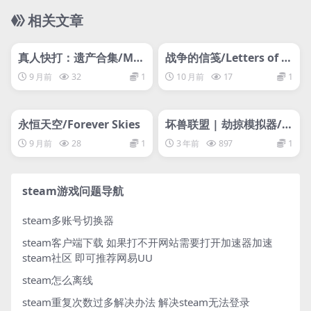
相关文章
管理发布
HOT
管理发布
HOT
网盘下载游戏
网盘下载游戏
真人快打：遗产合集/Mor
战争的信笺/Letters of W
tal Kombat: Legacy Kol
ar
9 月前
32
1
10 月前
17
1
lection
管理发布
HOT
管理发布
HOT
网盘下载游戏
网盘下载游戏
永恒天空/Forever Skies
坏兽联盟 | 劫掠模拟器/Fi
lthy Animals | Heist Si
9 月前
28
1
3 年前
897
1
mulator
steam游戏问题导航
steam多账号切换器
steam客户端下载
如果打不开网站需要打开加速器加速
steam社区 即可推荐网易UU
steam怎么离线
steam重复次数过多解决办法
解决steam无法登录