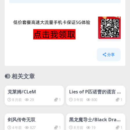
分享
相关文章
管理发布
HOT
管理发布
HOT
网盘下载游戏
网盘下载游戏
克莱姆/CLeM
Lies of P匹诺曹的谎言 皮
诺曹的谎言
8 月前
29
1
3 年前
800
1
管理发布
HOT
管理发布
HOT
网盘下载游戏
网盘下载游戏
剑风传奇无双
黑龙魔导士/Black Drago
n Mage
4 年前
827
1
8 月前
19
1