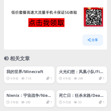
分享
相关文章
管理发布
HOT
管理发布
HOT
网盘下载游戏
网盘下载游戏
我的世界/Minecraft
火光幻想：凤凰小队/Fire
light Fantasy: Phoenix
4 年前
7.1K
1
4 年前
249
1
Crew
管理发布
HOT
管理发布
HOT
网盘下载游戏
网盘下载游戏
Nienix：宇宙战争/Nieni
死亡日：狂杀末路/Deadl
x: Cosmic Warfare
y Days: Roadtrip
3 年前
290
1
9 月前
33
1