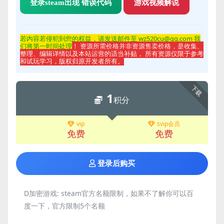
登录steam出现 错误代码
游戏视频解说
若内容若侵
犯到您的权益，请发送邮件至 wz520cu@qq.com 我
们将第一时间处理
！ 资源所需价格并非资源售卖价格，是收集、
整理、编辑详情以及本站运营的适当补贴， 所有资源仅限于参考
和试玩学习，版权归原开发者所有。
下载
1
积分
vip
svip会员
免费
免费
登录后购买
D加密游戏:
steam官方名额限制，如果不了解你可以百
度一下，官方限制5个名额