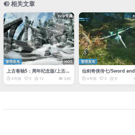
相关文章
svip专属
管理发布
HOT
管理发布
上古卷轴5：周年纪念版/上古卷
仙剑奇侠传七/Sword and 
轴5：天际10周年重制版/The El
y 7/仙剑奇侠传7 1-7全集仙剑7
4 年前
0
12
3.6K
4 年前
0
8
der Scrolls V: Skyrim Special
新仙剑奇侠传 单机版仙剑
Edition
仙剑奇侠3仙剑奇侠6解锁D
间如梦