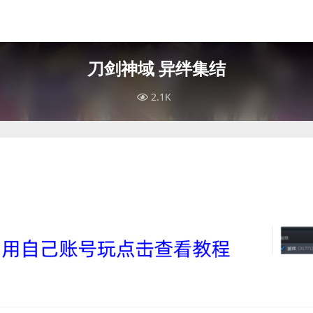
刀剑神域 异绊集结
2.1K