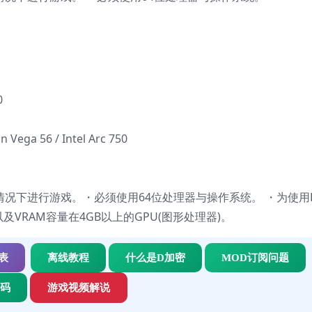
0
 Vega 56 / Intel Arc 750
s的情况下进行游戏。・必须使用64位处理器与操作系统。 ・为使用Dire
9以上)以及VRAM容量在4GB以上的GPU(图形处理器)。
表
离线教程
什么是D加密
MOD订阅问题
代码
游戏视频解说