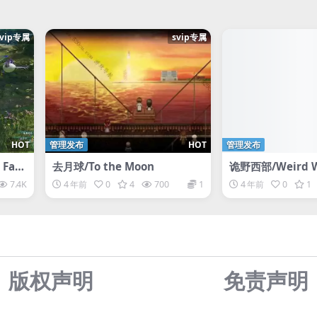
svip专属
svip专属
HOT
管理发布
HOT
管理发布
Fair
去月球/To the Moon
诡野西部/Weird W
7.4K
4 年前
0
4
700
1
4 年前
0
1
奇侠2
LC人
版权声明
免责声
明