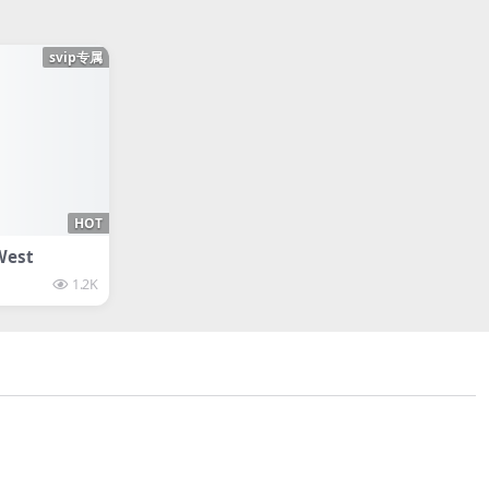
svip专属
HOT
est
1.2K