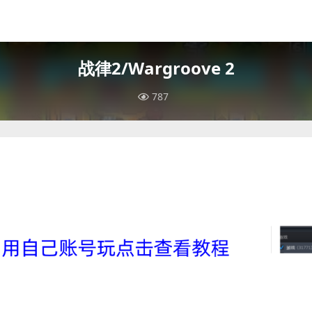
战律2/Wargroove 2
787