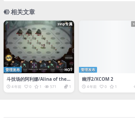
相关文章
svip专属
管理发布
HOT
管理发布
斗技场的阿利娜/Alina of the A
幽浮2/XCOM 2
rena
4 年前
0
1
571
1
4 年前
0
1