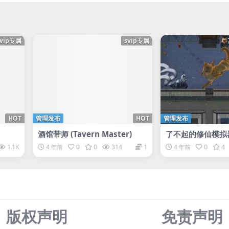
svip专属
svip专属
HOT
管理发布
HOT
管理发布
酒馆带师 (Tavern Master)
了不起的修仙模拟器/
Cultivation Sim
1.1K
4 年前
0
0
314
1
4 年前
0
4
版权声明
免责声
明