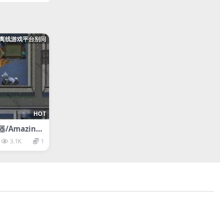
离线游戏平台别问
HOT
Amazing
ulator
3.1K
1