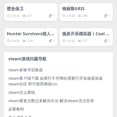
管理发布
HOT
管理发布
HOT
svip专属
svip专属
壁垒保卫
格丽斯GRIS
3 年前
477
1
4 年前
388
1
管理发布
HOT
管理发布
HOT
svip专属
svip专属
Hunter Survivors猎人的
煤炭开采模拟器丨Coal M
幸存者
ining Simulator
4 年前
1.2K
1
3 年前
377
1
steam游戏问题导航
steam多账号切换器
steam客户端下载
如果打不开网站需要打开加速器加速
steam社区 即可推荐网易UU
steam怎么离线
steam重复次数过多解决办法
解决steam无法登录
必看教程