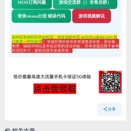
MOD订阅问题
游戏交流群（）非售后群）
登录steam出现 错误代码
游戏视频解说
若内容若侵
犯到您的权益，请发送邮件至 wz520cu@qq.com 我
们将第一时间处理
！ 资源所需价格并非资源售卖价格，是收集、
整理、编辑详情以及本站运营的适当补贴， 所有资源仅限于参考
和试玩学习，版权归原开发者所有。
分享
相关文章