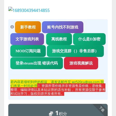
新手教程
账号内找不到游戏
文字游戏列表
离线教程
什么是D加密
MOD订阅问题
游戏交流群（）非售后群）
登录steam出现 错误代码
游戏视频解说
若内容若侵
犯到您的权益，请发送邮件至 wz520cu@qq.com 我
们将第一时间处理
！ 资源所需价格并非资源售卖价格，是收集、
整理、编辑详情以及本站运营的适当补贴， 所有资源仅限于参考
和试玩学习，版权归原开发者所有。
下载
1
积分