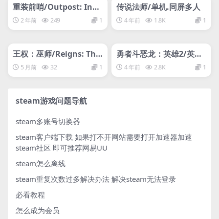
网盘下载游戏
网盘下载游戏
重装前哨/Outpost: Infi
传说法师/单机.同屏多人
nity Siege
2 年前
249
1
4 年前
1.8K
1
管理发布
HOT
管理发布
HOT
网盘下载游戏
网盘下载游戏
王权：巫师/Reigns: The
勇者斗恶龙：英雄2/英雄
Witcher
集结2
5 月前
32
1
4 年前
2.8K
1
steam游戏问题导航
steam多账号切换器
steam客户端下载
如果打不开网站需要打开加速器加速
steam社区 即可推荐网易UU
steam怎么离线
steam重复次数过多解决办法
解决steam无法登录
必看教程
怎么成为会员