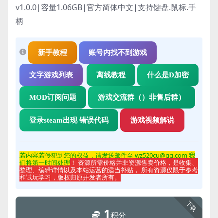
v1.0.0|容量1.06GB|官方简体中文|支持键盘.鼠标.手
柄
新手教程
账号内找不到游戏
文字游戏列表
离线教程
什么是D加密
MOD订阅问题
游戏交流群（）非售后群）
登录steam出现 错误代码
游戏视频解说
若内容若侵
犯到您的权益，请发送邮件至 wz520cu@qq.com 我
们将第一时间处理
！ 资源所需价格并非资源售卖价格，是收集、
整理、编辑详情以及本站运营的适当补贴， 所有资源仅限于参考
和试玩学习，版权归原开发者所有。
下载
1
积分