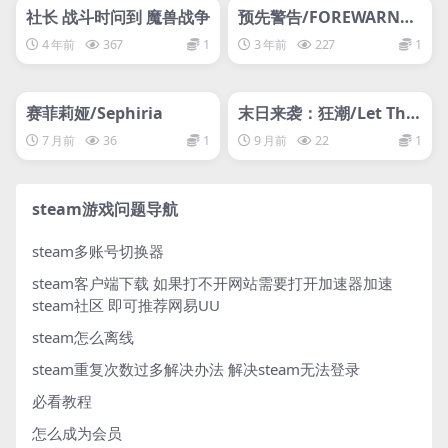
网盘下载游戏
网盘下载游戏
社长 战斗时问到 魔兽战争
预先警告/FOREWARNE
D/支持网络联机
4 年前
367
1
3 年前
227
1
管理发布
HOT
管理发布
HOT
网盘下载游戏
网盘下载游戏
赛菲莉娅/Sephiria
末日来袭：狂潮/Let The
m Come: Onslaught
7 月前
36
1
9 月前
22
1
steam游戏问题导航
steam多账号切换器
steam客户端下载
如果打不开网站需要打开加速器加速
steam社区 即可推荐网易UU
steam怎么离线
steam重复次数过多解决办法
解决steam无法登录
必看教程
怎么成为会员