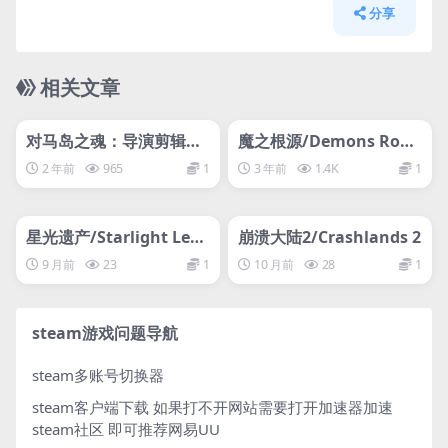
分享
相关文章
管理发布
HOT
管理发布
HOT
网盘下载游戏
网盘下载游戏
对马岛之魂：导演剪辑版/
魔之根源/Demons Root
Ghost of Tsushima DIR
s
2 年前
965
1
3 年前
1.4K
1
ECTOR’S CUT
管理发布
HOT
管理发布
HOT
网盘下载游戏
网盘下载游戏
星光遗产/Starlight Lega
崩溃大陆2/Crashlands 2
cy
9 月前
23
1
10 月前
28
1
steam游戏问题导航
steam多账号切换器
steam客户端下载
如果打不开网站需要打开加速器加速
steam社区 即可推荐网易UU