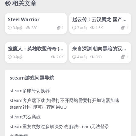
相关文章
管理发布
HOT
管理发布
HOT
svip专属
离线游戏平台别问
Steel Warrior
赵云传：云汉腾龙-国产游
戏
3 年前
380
1
3 年前
1.6K
1
管理发布
HOT
管理发布
HOT
svip专属
svip专属
搜魔人：英雄联盟传奇 (T
来自深渊 朝向黑暗的双
he Mageseeker: A Leag
星/Made in Abyss: Bina
3 年前
2.0K
4 年前
360
1
ue of Legends Story)
ry Star Falling into Dar
kness
steam游戏问题导航
steam多账号切换器
steam客户端下载
如果打不开网站需要打开加速器加速
steam社区 即可推荐网易UU
steam怎么离线
steam重复次数过多解决办法
解决steam无法登录
必看教程