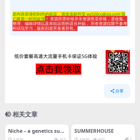
若内容若侵
犯到您的权益，请发送邮件至 wz520cu@qq.com 我
们将第一时间处理
！ 资源所需价格并非资源售卖价格，是收集、
整理、编辑详情以及本站运营的适当补贴， 所有资源仅限于参考
和试玩学习，版权归原开发者所有。
分享
相关文章
管理发布
HOT
管理发布
HOT
svip专属
svip专属
Niche – a genetics surv
SUMMERHOUSE
ival game生态位
4 年前
152
4 年前
957
1