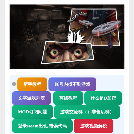
新手教程
账号内找不到游戏
文字游戏列表
离线教程
什么是D加密
MOD订阅问题
游戏交流群（）非售后群）
登录steam出现 错误代码
游戏视频解说