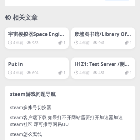
相关文章
管理发布
HOT
管理发布
HOT
svip专属
svip专属
宇宙模拟器Space Engin
废墟图书馆/Library Of R
e
uina
4 年前
983
1
4 年前
941
1
管理发布
HOT
管理发布
HOT
svip专属
svip专属
Put in
H1Z1: Test Server /测试
服务器
4 年前
604
1
4 年前
481
1
steam游戏问题导航
steam多账号切换器
steam客户端下载
如果打不开网站需要打开加速器加速
steam社区 即可推荐网易UU
steam怎么离线