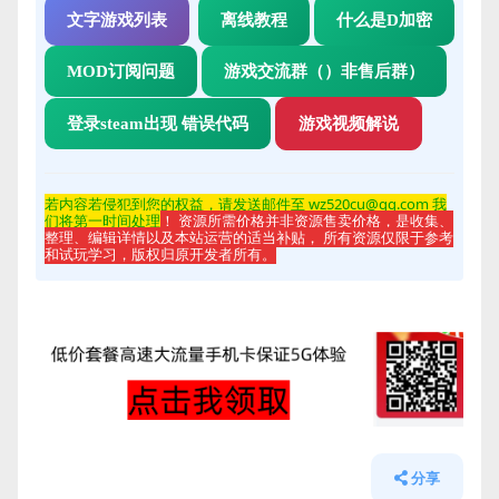
文字游戏列表
离线教程
什么是D加密
MOD订阅问题
游戏交流群（）非售后群）
登录steam出现 错误代码
游戏视频解说
若内容若侵
犯到您的权益，请发送邮件至 wz520cu@qq.com 我
们将第一时间处理
！ 资源所需价格并非资源售卖价格，是收集、
整理、编辑详情以及本站运营的适当补贴， 所有资源仅限于参考
和试玩学习，版权归原开发者所有。
分享