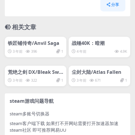
分享
相关文章
管理发布
HOT
管理发布
HOT
svip专属
svip专属
铁匠铺传奇/Anvil Saga
战锤40K：暗潮
3 年前
396
1
4 年前
4.9K
管理发布
HOT
管理发布
HOT
svip专属
svip专属
荒绝之剑 DX/Bleak Swo
尘封大陆/Atlas Fallen
rd DX
3 年前
322
1
3 年前
671
1
steam游戏问题导航
steam多账号切换器
steam客户端下载
如果打不开网站需要打开加速器加速
steam社区 即可推荐网易UU