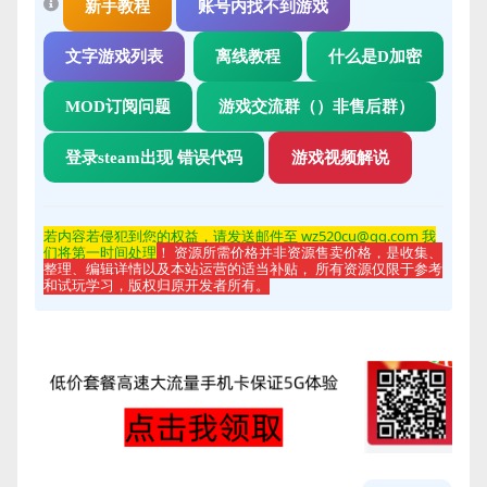
新手教程
账号内找不到游戏
文字游戏列表
离线教程
什么是D加密
MOD订阅问题
游戏交流群（）非售后群）
登录steam出现 错误代码
游戏视频解说
若内容若侵
犯到您的权益，请发送邮件至 wz520cu@qq.com 我
们将第一时间处理
！ 资源所需价格并非资源售卖价格，是收集、
整理、编辑详情以及本站运营的适当补贴， 所有资源仅限于参考
和试玩学习，版权归原开发者所有。