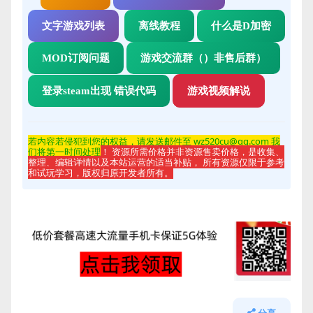
文字游戏列表
离线教程
什么是D加密
MOD订阅问题
游戏交流群（）非售后群）
登录steam出现 错误代码
游戏视频解说
若内容若侵
犯到您的权益，请发送邮件至 wz520cu@qq.com 我
们将第一时间处理
！ 资源所需价格并非资源售卖价格，是收集、
整理、编辑详情以及本站运营的适当补贴， 所有资源仅限于参考
和试玩学习，版权归原开发者所有。