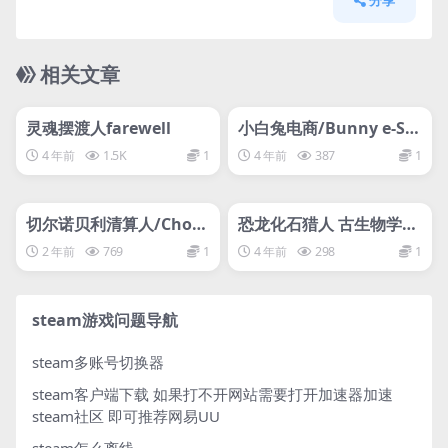
分享
相关文章
管理发布
HOT
管理发布
HOT
svip专属
svip专属
灵魂摆渡人farewell
小白兔电商/Bunny e-Sh
op
4 年前
1.5K
1
4 年前
387
1
管理发布
HOT
管理发布
HOT
svip专属
svip专属
切尔诺贝利清算人/Chorn
恐龙化石猎人 古生物学家
obyl Liquidators
模拟器/Dinosaur Fossil
2 年前
769
1
4 年前
298
1
Hunter
steam游戏问题导航
steam多账号切换器
steam客户端下载
如果打不开网站需要打开加速器加速
steam社区 即可推荐网易UU