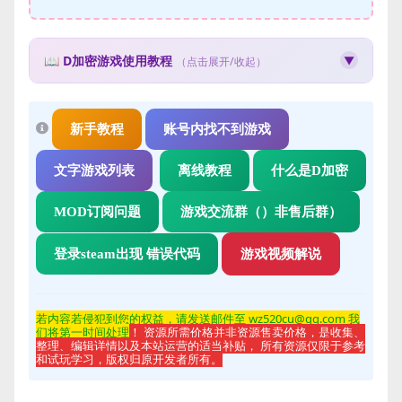
📖 D加密游戏使用教程
▼
（点击展开/收起）
🛡️ D加密游戏使用教程
什么是D加密？
新手教程
账号内找不到游戏
D加密（Denuvo）是一种游戏防篡改技术，使用此类游戏需
要特殊的操作步骤。
文字游戏列表
离线教程
什么是D加密
使用步骤：
MOD订阅问题
游戏交流群（）非售后群）
先下载并安装游戏文件
获取Steam账号和密码
登录steam出现 错误代码
游戏视频解说
使用获取的账号登录Steam客户端
获取邮箱验证码完成登录
在Steam中启动游戏即可
若内容若侵
犯到您的权益，请发送邮件至 wz520cu@qq.com 我
注意事项：
们将第一时间处理
！ 资源所需价格并非资源售卖价格，是收集、
整理、编辑详情以及本站运营的适当补贴， 所有资源仅限于参考
D加密游戏每个账号每天有使用人数限制
和试玩学习，版权归原开发者所有。
请勿修改账号密码或进行任何账号操作
游戏过程中请保持Steam在线状态