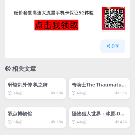
如遇到问题请联系客服
分享
相关文章
管理发布
HOT
管理发布
HOT
轩辕剑外传 枫之舞
奇唤士The Thaumaturg
e 奇幻士
3 年前
1.8K
4 年前
1.1K
管理发布
HOT
管理发布
HOT
svip专属
svip专属
双点博物馆
怪物猎人世界：冰原-D加
密
1 年前
1.8K
4 年前
4.2K