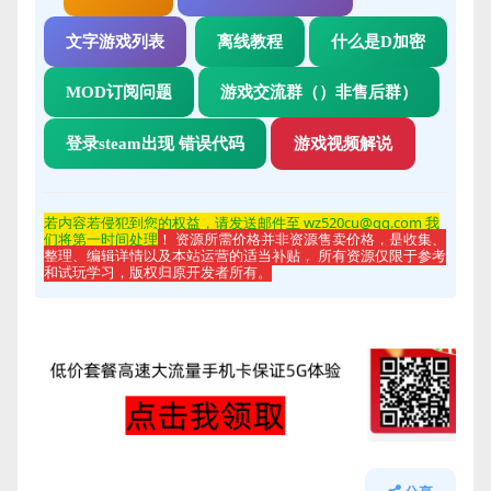
文字游戏列表
离线教程
什么是D加密
MOD订阅问题
游戏交流群（）非售后群）
登录steam出现 错误代码
游戏视频解说
若内容若侵
犯到您的权益，请发送邮件至 wz520cu@qq.com 我
们将第一时间处理
！ 资源所需价格并非资源售卖价格，是收集、
整理、编辑详情以及本站运营的适当补贴， 所有资源仅限于参考
和试玩学习，版权归原开发者所有。