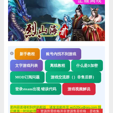
新手教程
账号内找不到游戏
文字游戏列表
离线教程
什么是D加密
MOD订阅问题
游戏交流群（）非售后群）
登录steam出现 错误代码
游戏视频解说
若内容若侵
犯到您的权益，请发送邮件至 wz520cu@qq.com 我
们将第一时间处理
！ 资源所需价格并非资源售卖价格，是收集、