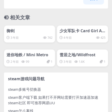
相关文章
管理发布
HOT
管理发布
HOT
svip专属
svip专属
御剑
少女军队卡 Card Girl Ar
my
3 年前
742
4 年前
425
管理发布
HOT
管理发布
HOT
svip专属
svip专属
迷你地铁 / Mini Metro
雪居之地/Wildfrost
2 年前
99
1
3 年前
1.6K
1
steam游戏问题导航
steam多账号切换器
steam客户端下载
如果打不开网站需要打开加速器加速
steam社区 即可推荐网易UU
steam怎么离线