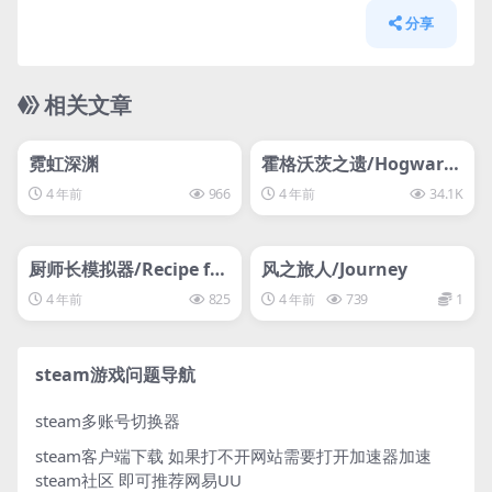
分享
相关文章
管理发布
HOT
管理发布
HOT
离线游戏平台别问
svip专属
霓虹深渊
霍格沃茨之遗/Hogwarts
Legacy—D加密
4 年前
966
4 年前
34.1K
管理发布
HOT
管理发布
HOT
svip专属
svip专属
厨师长模拟器/Recipe for
风之旅人/Journey
Disaster
4 年前
825
4 年前
739
1
steam游戏问题导航
steam多账号切换器
steam客户端下载
如果打不开网站需要打开加速器加速
steam社区 即可推荐网易UU