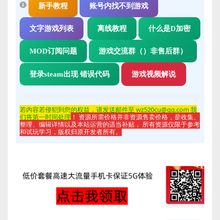
新手教程
账号内找不到游戏
文字游戏列表
离线教程
什么是D加密
MOD订阅问题
游戏交流群（）非售后群）
登录steam出现 错误代码
游戏视频解说
若内容若侵
犯到您的权益，请发送邮件至 wz520cu@qq.com 我
们将第一时间处理
！ 资源所需价格并非资源售卖价格，是收集、
整理、编辑详情以及本站运营的适当补贴， 所有资源仅限于参考
和试玩学习，版权归原开发者所有。