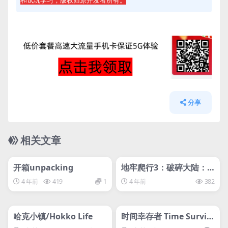
和试玩学习，版权归原开发者所有。
分享
相关文章
管理发布
HOT
管理发布
HOT
svip专属
svip专属
开箱unpacking
地牢爬行3：破碎大陆：D
ungelot: Shattered La
4 年前
419
1
4 年前
382
nds
管理发布
HOT
管理发布
HOT
svip专属
svip专属
哈克小镇/Hokko Life
时间幸存者 Time Surviv
ors