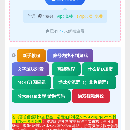
普通:
1积分
vip:
免费
svip会员:
免费
已有
22
人解锁查看
新手教程
账号内找不到游戏
文字游戏列表
离线教程
什么是D加密
MOD订阅问题
游戏交流群（）非售后群）
登录steam出现 错误代码
游戏视频解说
若内容若侵
犯到您的权益，请发送邮件至 wz520cu@qq.com 我
们将第一时间处理
！ 资源所需价格并非资源售卖价格，是收集、
整理、编辑详情以及本站运营的适当补贴， 所有资源仅限于参考