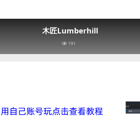
木匠Lumberhill
191