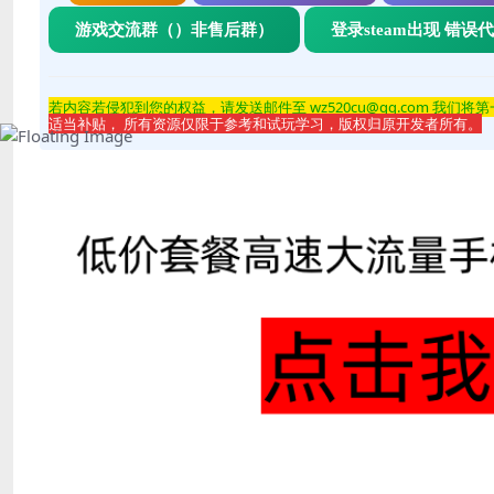
游戏交流群（）非售后群）
登录steam出现 错误
若内容若侵
犯到您的权益，请发送邮件至 wz520cu@qq.com 我们将
适当补贴， 所有资源仅限于参考和试玩学习，版权归原开发者所有。