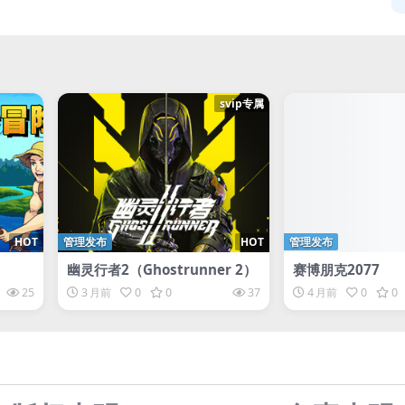
svip专属
HOT
管理发布
HOT
管理发布
幽灵行者2（Ghostrunner 2）
赛博朋克2077
25
3 月前
0
0
37
4 月前
0
0