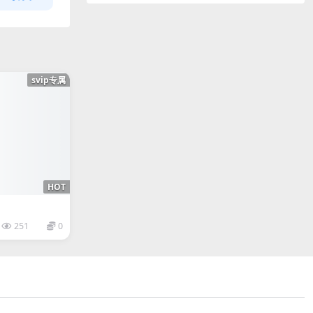
svip专属
HOT
251
0