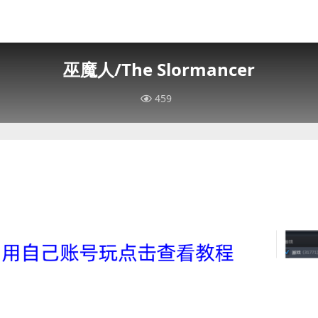
巫魔人/The Slormancer
459