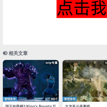
相关文章
svip专属
管理发布
HOT
管理发布
国王的恩赐2/King’s Bounty II
古龙风云录离线