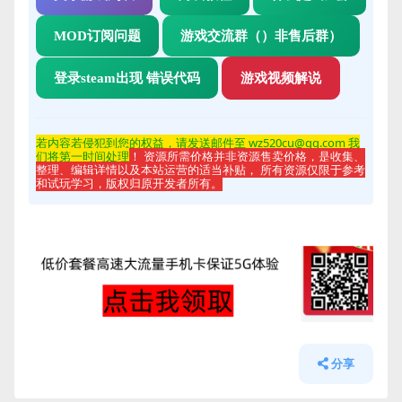
MOD订阅问题
游戏交流群（）非售后群）
登录steam出现 错误代码
游戏视频解说
若内容若侵
犯到您的权益，请发送邮件至 wz520cu@qq.com 我
们将第一时间处理
！ 资源所需价格并非资源售卖价格，是收集、
整理、编辑详情以及本站运营的适当补贴， 所有资源仅限于参考
和试玩学习，版权归原开发者所有。
分享