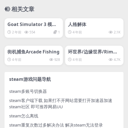
相关文章
管理发布
HOT
管理发布
HOT
svip专属
svip专属
Goat Simulator 3 模拟
人格解体
山羊3 lix
2 年前
554
1
4 年前
2.1K
管理发布
HOT
管理发布
HOT
svip专属
svip专属
街机捕鱼Arcade Fishing
环世界/边缘世界/RimWo
rld
4 年前
928
4 年前
4.7K
steam游戏问题导航
steam多账号切换器
steam客户端下载
如果打不开网站需要打开加速器加速
steam社区 即可推荐网易UU
steam怎么离线
steam重复次数过多解决办法
解决steam无法登录