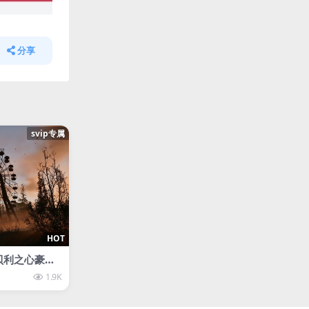
分享
svip专属
HOT
贝利之心豪华
1.9K