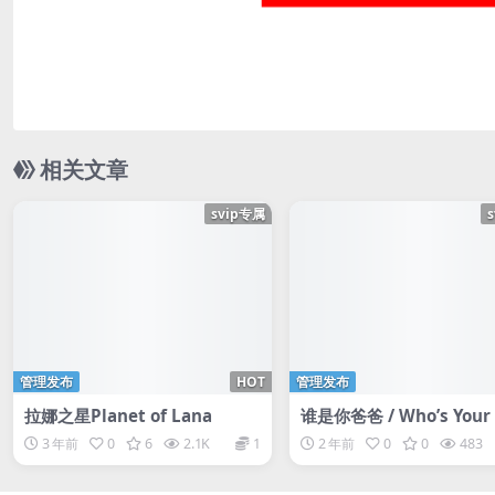
相关文章
svip专属
管理发布
HOT
管理发布
拉娜之星Planet of Lana
谁是你爸爸 / Who’s Your
dy?!
3 年前
0
6
2.1K
1
2 年前
0
0
483