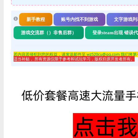
新手教程
账号内找不到游戏
文字游戏列
游戏交流群（）非售后群）
登录steam出现 错误
若内容若侵
犯到您的权益，请发送邮件至 wz520cu@qq.com 我们将
适当补贴， 所有资源仅限于参考和试玩学习，版权归原开发者所有。