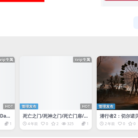
svip专属
svip专属
HOT
管理发布
HOT
管理发布
 Dad
死亡之门/死神之门/死亡门扉/D
潜行者2：切尔诺
eath’s Door
版
1
4 年前
0
2
325
1
2 年前
0
0