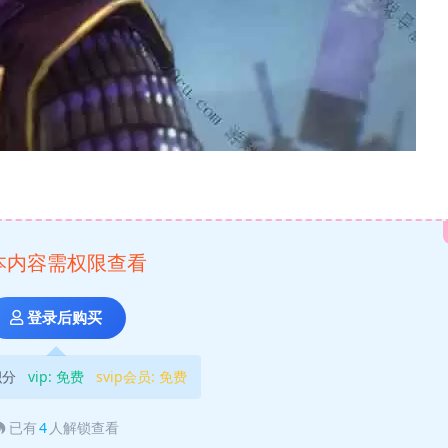
本内容需权限查看
登录后购买
积分
vip:
免费
svip会员:
免费
已有
4
人解锁查看