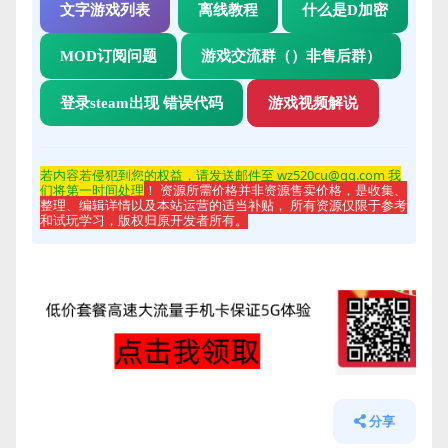
文字游戏列表
离线教程
什么是D加密
MOD订阅问题
游戏交流群（）非售后群）
登录steam出现 错误代码
游戏视频解说
若内容若侵
犯到您的权益，请发送邮件至 wz520cu@qq.com 我
们将第一时间处理
！ 资源所需价格并非资源售卖价格，是收集、
整理、编辑详情以及本站运营的适当补贴， 所有资源仅限于参考
和试玩学习，版权归原开发者所有。
分享