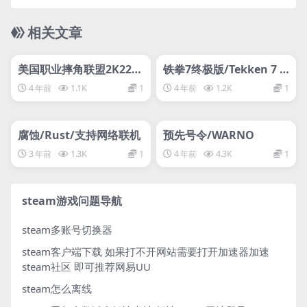
相关文章
管理发布
HOT
管理发布
HOT
svip专属
svip专属
美国职业摔角联盟2K22豪
铁拳7终极版/Tekken 7 U
华版/WWE 2K22 Deluxe
ltimate Edition
4 年前
1.1K
1
4 年前
1.2K
1
Edition
管理发布
HOT
管理发布
HOT
支持网络联机
网盘下载游戏
腐蚀/Rust/支持网络联机
预先号令/WARNO
3 年前
1.3K
1
4 年前
4.3K
1
steam游戏问题导航
steam多账号切换器
steam客户端下载
如果打不开网站需要打开加速器加速
steam社区 即可推荐网易UU
steam怎么离线