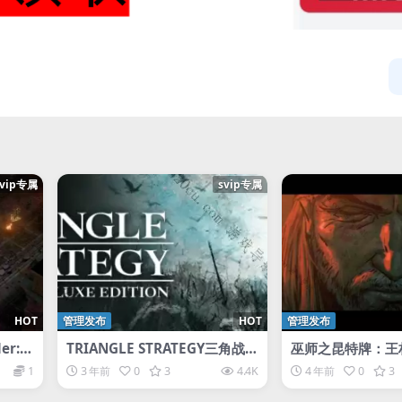
svip专属
svip专属
HOT
管理发布
HOT
管理发布
r: K
TRIANGLE STRATEGY三角战
巫师之昆特牌：王权
怒
略-D加密
onebreaker: The
1
3 年前
0
3
4.4K
4 年前
0
3
les