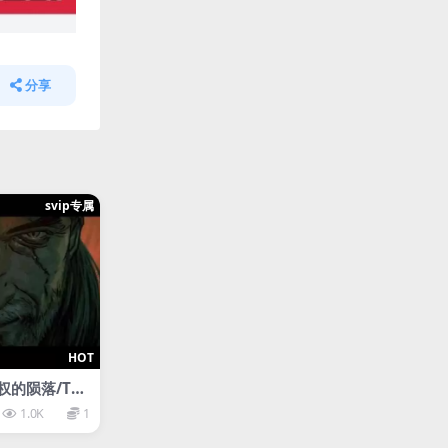
分享
svip专属
HOT
的陨落/Thr
 Witcher Ta
1.0K
1