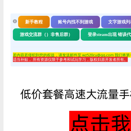
新手教程
账号内找不到游戏
文字游戏列
游戏交流群（）非售后群）
登录steam出现 错误
若内容若侵
犯到您的权益，请发送邮件至 wz520cu@qq.com 我们将
适当补贴， 所有资源仅限于参考和试玩学习，版权归原开发者所有。