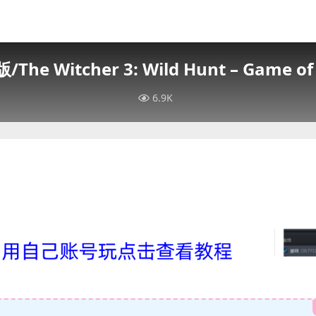
Witcher 3: Wild Hunt – Game of t
6.9K