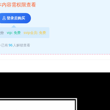
本内容需权限查看
登录后购买
积分
vip:
免费
svip会员:
免费
已有
96
人解锁查看