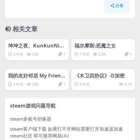
分享
相关文章
管理发布
HOT
管理发布
HOT
svip专属
svip专属
坤坤之夜、KunKunNig
福尔摩斯:恶魔之女
ht离线
3 年前
435
1
7 年前
2.3K
1
管理发布
HOT
管理发布
HOT
svip专属
svip专属
我的友好邻居 My Friendl
《木卫四协议》-D加密
y Neighborhood
3 年前
386
1
4 年前
4.1K
steam游戏问题导航
steam多账号切换器
steam客户端下载
如果打不开网站需要打开加速器加速
steam社区 即可推荐网易UU