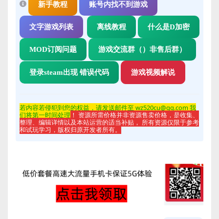
新手教程
账号内找不到游戏
文字游戏列表
离线教程
什么是D加密
MOD订阅问题
游戏交流群（）非售后群）
登录steam出现 错误代码
游戏视频解说
若内容若侵
犯到您的权益，请发送邮件至 wz520cu@qq.com 我
们将第一时间处理
！ 资源所需价格并非资源售卖价格，是收集、
整理、编辑详情以及本站运营的适当补贴， 所有资源仅限于参考
和试玩学习，版权归原开发者所有。