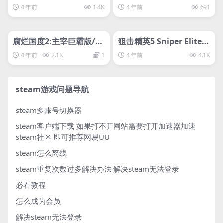
-D加密
4 年前
1.4K
4 年前
691
管理发布
HOT
管理发布
HOT
svip专属
svip专属
腐烂国度2:主宰巨霸版/St
狙击精英5 Sniper Elite-D
ate of Decay 2: Juggern
加密yx
4 年前
2.1K
1
4 年前
4.1K
aut Edition
steam游戏问题导航
steam多账号切换器
steam客户端下载
如果打不开网站需要打开加速器加速
steam社区 即可推荐网易UU
steam怎么离线
steam重复次数过多解决办法
解决steam无法登录
必看教程
怎么成为会员
解决steam无法登录