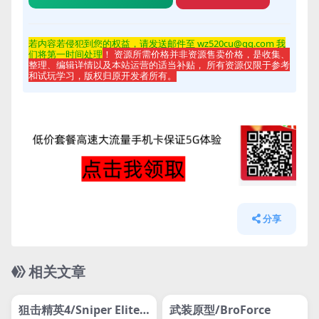
若内容若侵
犯到您的权益，请发送邮件至 wz520cu@qq.com 我
们将第一时间处理
！ 资源所需价格并非资源售卖价格，是收集、
整理、编辑详情以及本站运营的适当补贴， 所有资源仅限于参考
和试玩学习，版权归原开发者所有。
分享
相关文章
管理发布
HOT
管理发布
HOT
svip专属
svip专属
狙击精英4/Sniper Elite 4
武装原型/BroForce