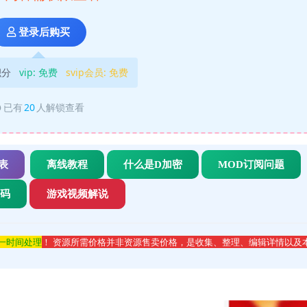
登录后购买
积分
vip:
免费
svip会员:
免费
已有
20
人解锁查看
表
离线教程
什么是D加密
MOD订阅问题
代码
游戏视频解说
第一时间处理
！ 资源所需价格并非资源售卖价格，是收集、整理、编辑详情以及