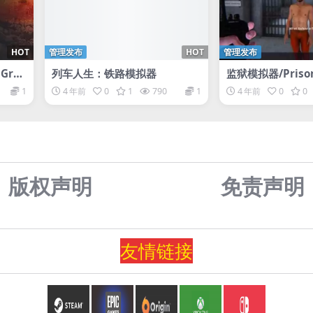
HOT
管理发布
HOT
管理发布
Gree
列车人生：铁路模拟器
监狱模拟器/Prison 
1
4 年前
0
1
790
1
4 年前
0
0
版权声明
免责声
明
友情
链
接