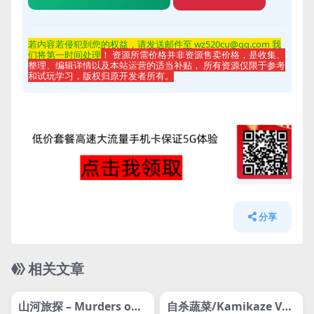
若内容若侵
犯到您的权益，请发送邮件至 wz520cu@qq.com 我
们将第一时间处理
！ 资源所需价格并非资源售卖价格，是收集、
整理、编辑详情以及本站运营的适当补贴， 所有资源仅限于参考
和试玩学习，版权归原开发者所有。
分享
相关文章
管理发布
HOT
管理发布
HOT
svip专属
svip专属
山河旅探 – Murders on t
自杀蔬菜/Kamikaze Veg