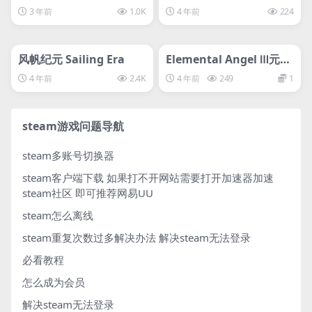
he Yangtze River
gies
3 年前
1.0K
4 年前
224
管理发布
HOT
管理发布
HOT
svip专属
svip专属
风帆纪元 Sailing Era
Elemental Angel Ⅲ元素
天使3
4 年前
2.4K
4 年前
249
1
steam游戏问题导航
steam多账号切换器
steam客户端下载
如果打不开网站需要打开加速器加速
steam社区 即可推荐网易UU
steam怎么离线
steam重复次数过多解决办法
解决steam无法登录
必看教程
怎么成为会员
解决steam无法登录