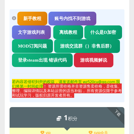
新手教程
账号内找不到游戏
文字游戏列表
离线教程
什么是D加密
MOD订阅问题
游戏交流群（）非售后群）
登录steam出现 错误代码
游戏视频解说
若内容若侵
犯到您的权益，请发送邮件至 wz520cu@qq.com 我
们将第一时间处理
！ 资源所需价格并非资源售卖价格，是收集、
整理、编辑详情以及本站运营的适当补贴， 所有资源仅限于参考
和试玩学习，版权归原开发者所有。
下载
1
积分
vip
svip会员