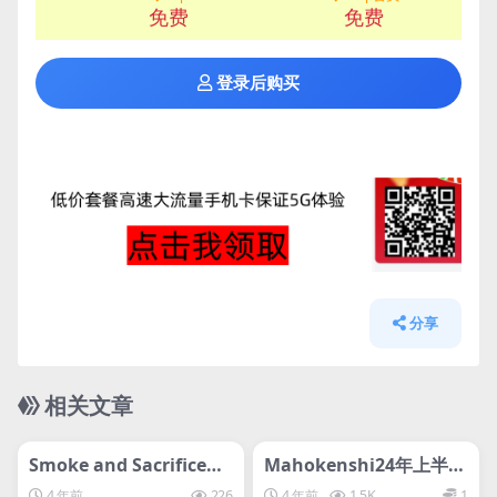
免费
免费
登录后购买
分享
相关文章
管理发布
HOT
管理发布
HOT
离线游戏平台别问
svip专属
Smoke and Sacrifice烟
Mahokenshi24年上半年
火与献祭
小游戏合集
4 年前
226
4 年前
1.5K
1