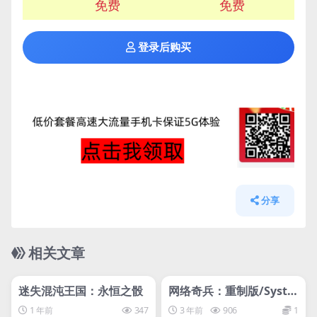
免费
免费
登录后购买
分享
相关文章
管理发布
HOT
管理发布
HOT
svip专属
svip专属
迷失混沌王国：永恒之骰
网络奇兵：重制版/Syste
m Shock
1 年前
347
3 年前
906
1