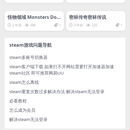
管理发布
HOT
管理发布
HOT
svip专属
svip专属
怪物领域 Monsters Do
密林传奇密林传说
main
2 年前
586
1
3 年前
325
1
steam游戏问题导航
steam多账号切换器
steam客户端下载
如果打不开网站需要打开加速器加速
steam社区 即可推荐网易UU
steam怎么离线
steam重复次数过多解决办法
解决steam无法登录
必看教程
怎么成为会员
解决steam无法登录