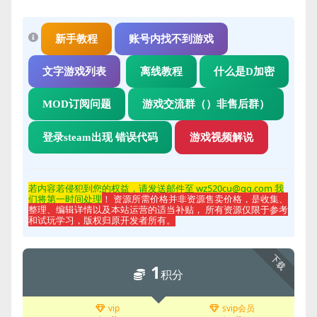
新手教程
账号内找不到游戏
文字游戏列表
离线教程
什么是D加密
MOD订阅问题
游戏交流群（）非售后群）
登录steam出现 错误代码
游戏视频解说
若内容若侵
犯到您的权益，请发送邮件至 wz520cu@qq.com 我
们将第一时间处理
！ 资源所需价格并非资源售卖价格，是收集、
整理、编辑详情以及本站运营的适当补贴， 所有资源仅限于参考
和试玩学习，版权归原开发者所有。
下载
1
积分
vip
svip会员