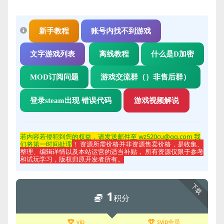
新手教程
账号内找不到游戏
文字游戏列表
离线教程
什么是D加密
MOD订阅问题
游戏交流群（）非售后群）
登录steam出现 错误代码
游戏视频解说
若内容若侵
犯到您的权益，请发送邮件至 wz520cu@qq.com 我
们将第一时间处理
！ 资源所需价格并非资源售卖价格，是收集、
整理、编辑详情以及本站运营的适当补贴， 所有资源仅限于参考
和试玩学习，版权归原开发者所有。
下载
1
积分
vip
svip会员