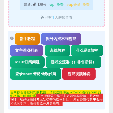
普通:
1积分
vip:
免费
svip会员:
免费
已有
1
人解锁查看
新手教程
账号内找不到游戏
文字游戏列表
离线教程
什么是D加密
MOD订阅问题
游戏交流群（）非售后群）
登录steam出现 错误代码
游戏视频解说
若内容若侵
犯到您的权益，请发送邮件至 wz520cu@qq.com 我
们将第一时间处理
！ 资源所需价格并非资源售卖价格，是收集、
整理、编辑详情以及本站运营的适当补贴， 所有资源仅限于参考
和试玩学习，版权归原开发者所有。