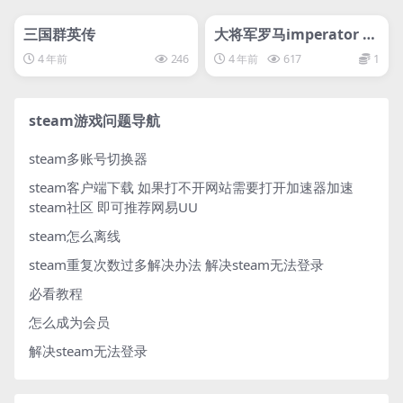
管理发布
HOT
管理发布
HOT
svip专属
svip专属
三国群英传
大将军罗马imperator ro
me 大将军：罗马/Imper
4 年前
246
4 年前
617
1
ator：Rome
steam游戏问题导航
steam多账号切换器
steam客户端下载
如果打不开网站需要打开加速器加速
steam社区 即可推荐网易UU
steam怎么离线
steam重复次数过多解决办法
解决steam无法登录
必看教程
怎么成为会员
解决steam无法登录