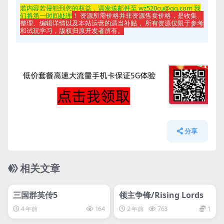
若内容若侵
犯到您的权益，请发送邮件至 wz520cu@qq.com 我
们将第一时间处理
！ 资源所需价格并非资源售卖价格，是收集、
整理、编辑详情以及本站运营的适当补贴， 所有资源仅限于参考
和试玩学习，版权归原开发者所有。
分享
相关文章
管理发布
HOT
管理发布
HOT
svip专属
svip专属
三国群英传5
领主争锋/Rising Lords
4 年前
164
2 年前
763
1