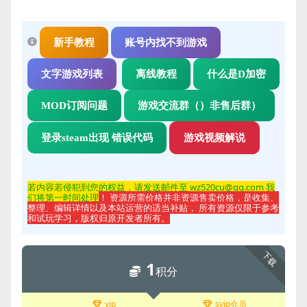
新手教程
账号内找不到游戏
文字游戏列表
离线教程
什么是D加密
MOD订阅问题
游戏交流群（）非售后群）
登录steam出现 错误代码
游戏视频解说
若内容若侵
犯到您的权益，请发送邮件至 wz520cu@qq.com 我
们将第一时间处理
！ 资源所需价格并非资源售卖价格，是收集、
整理、编辑详情以及本站运营的适当补贴， 所有资源仅限于参考
和试玩学习，版权归原开发者所有。
下载
1
积分
vip
svip会员