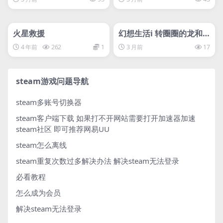
管理发布
HOT
管理发布
HOT
svip专属
svip专属
火星救援
幻想生活i 转圈圈的龙和
偷取时间的少女
4 年前
262
1
3 月前
17
steam游戏问题导航
steam多账号切换器
steam客户端下载
如果打不开网站需要打开加速器加速
steam社区 即可推荐网易UU
steam怎么离线
steam重复次数过多解决办法
解决steam无法登录
必看教程
怎么成为会员
解决steam无法登录