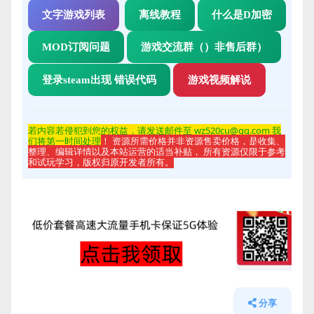
文字游戏列表
离线教程
什么是D加密
MOD订阅问题
游戏交流群（）非售后群）
登录steam出现 错误代码
游戏视频解说
若内容若侵
犯到您的权益，请发送邮件至 wz520cu@qq.com 我
们将第一时间处理
！ 资源所需价格并非资源售卖价格，是收集、
整理、编辑详情以及本站运营的适当补贴， 所有资源仅限于参考
和试玩学习，版权归原开发者所有。
分享