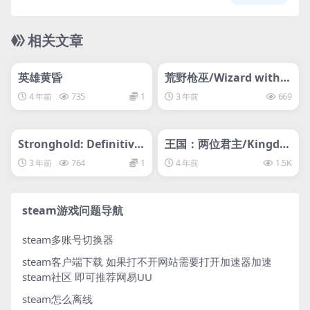
相关文章
管理发布
HOT
管理发布
HOT
svip专属
svip专属
英雄黄昏
荒野枪巫/Wizard with a
Gun
4 年前
735
1
3 年前
669
管理发布
HOT
管理发布
HOT
svip专属
svip专属
Stronghold: Definitive
王国：两位君主/Kingdo
Edition 要塞：决定版
m Two Crowns王国两位
3 年前
764
1
4 年前
1.5K
君主
steam游戏问题导航
steam多账号切换器
steam客户端下载
如果打不开网站需要打开加速器加速
steam社区 即可推荐网易UU
steam怎么离线