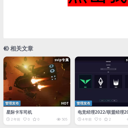
相关文章
svip专属
管理发布
HOT
管理发布
星际卡车司机
电竞经理2022/联盟经理20
eague Manager 2022
2 年前
0
0
505
4 年前
0
2