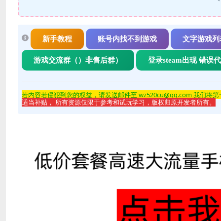
新手教程
账号内找不到游戏
文字游戏列
游戏交流群（）非售后群）
登录steam出现 错误
若内容若侵
犯到您的权益，请发送邮件至 wz520cu@qq.com 我们将
适当补贴， 所有资源仅限于参考和试玩学习，版权归原开发者所有。