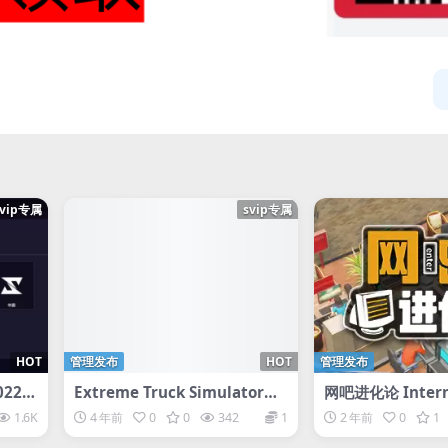
svip专属
svip专属
HOT
管理发布
HOT
管理发布
22/L
Extreme Truck Simulator疯
网吧进化论 Interne
狂卡车模拟器
lution
1.6K
4 年前
0
0
342
1
2 年前
0
1